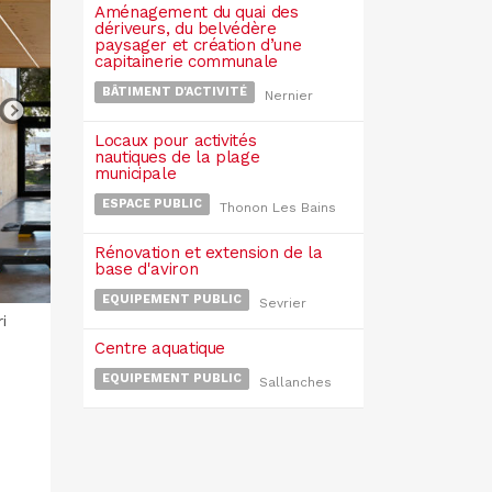
Aménagement du quai des
dériveurs, du belvédère
paysager et création d’une
capitainerie communale
BÂTIMENT D'ACTIVITÉ
Nernier
Locaux pour activités
nautiques de la plage
municipale
ESPACE PUBLIC
Thonon Les Bains
Rénovation et extension de la
base d'aviron
EQUIPEMENT PUBLIC
Sevrier
i
Centre aquatique
EQUIPEMENT PUBLIC
Sallanches